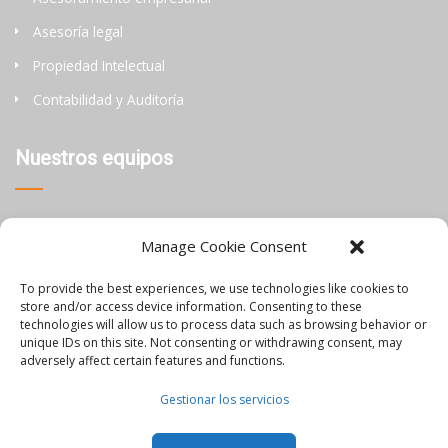
Asesoría legal
Propiedad Intelectual
Contabilidad y Auditoría
Nuestros equipos
Tailandia
Manage Cookie Consent
China
To provide the best experiences, we use technologies like cookies to
Filipinas
store and/or access device information. Consenting to these
technologies will allow us to process data such as browsing behavior or
unique IDs on this site. Not consenting or withdrawing consent, may
Información
adversely affect certain features and functions.
Gestionar los servicios
Blog