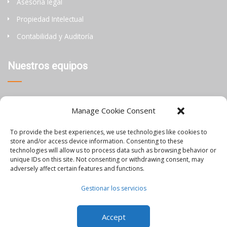
Asesoría legal
Propiedad Intelectual
Contabilidad y Auditoría
Nuestros equipos
Tailandia
Manage Cookie Consent
China
To provide the best experiences, we use technologies like cookies to
Filipinas
store and/or access device information. Consenting to these
technologies will allow us to process data such as browsing behavior or
unique IDs on this site. Not consenting or withdrawing consent, may
Información
adversely affect certain features and functions.
Gestionar los servicios
Blog
Accept
Únete a nuestro equipo