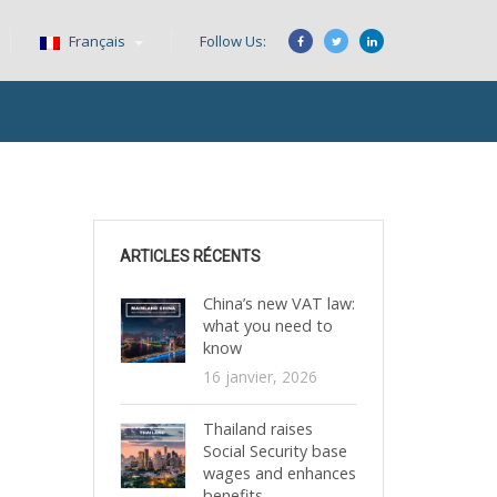
Français
Follow Us:
ARTICLES RÉCENTS
China’s new VAT law:
what you need to
know
16 janvier, 2026
Thailand raises
Social Security base
wages and enhances
benefits