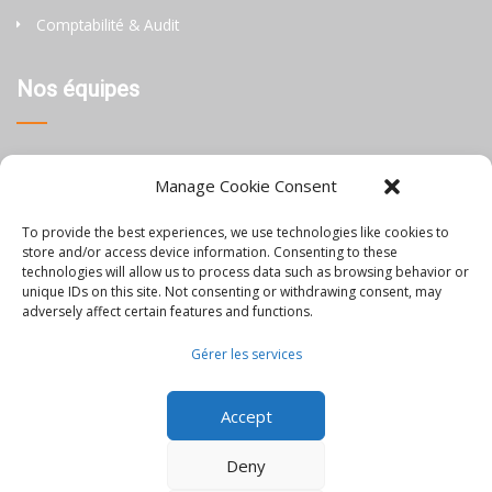
Comptabilité & Audit
Nos équipes
Thaïlande
Manage Cookie Consent
Chine
To provide the best experiences, we use technologies like cookies to
Philippines
store and/or access device information. Consenting to these
technologies will allow us to process data such as browsing behavior or
unique IDs on this site. Not consenting or withdrawing consent, may
Information
adversely affect certain features and functions.
Gérer les services
Blog
Accept
Rejoignez-nous
Nous contacter
Deny
Mentions Légales