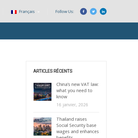
Français
Follow Us:
ARTICLES RÉCENTS
China’s new VAT law:
what you need to
know
16 janvier, 2026
Thailand raises
Social Security base
wages and enhances
benefits